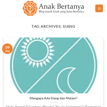
Skip
to
content
TAG ARCHIVES:
SIANG
09
Sep
Mengapa Ada Siang dan Malam?
Oleh: Hanief Trihantoro (Pendiri “Dunia Astronomi“) Pergantian