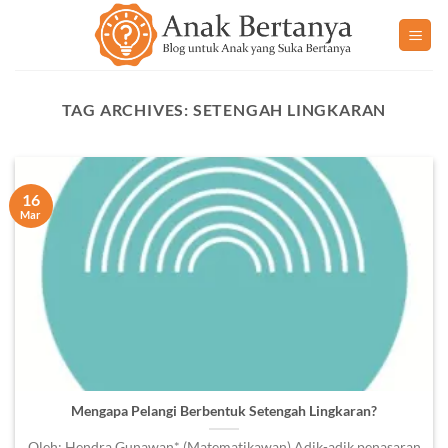
Skip
to
content
TAG ARCHIVES:
SETENGAH LINGKARAN
16
Mar
Mengapa Pelangi Berbentuk Setengah Lingkaran?
Oleh: Hendra Gunawan* (Matematikawan) Adik-adik penasaran