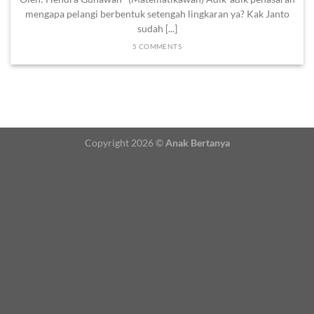
mengapa pelangi berbentuk setengah lingkaran ya? Kak Janto
sudah [...]
5 COMMENTS
Copyright 2026 ©
Anak Bertanya