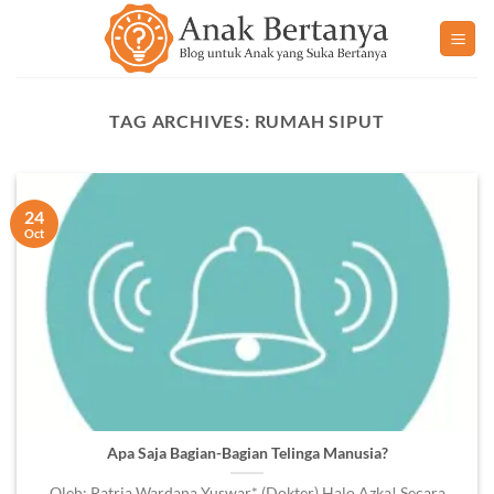
Skip
to
content
TAG ARCHIVES:
RUMAH SIPUT
24
Oct
Apa Saja Bagian-Bagian Telinga Manusia?
Oleh: Patria Wardana Yuswar* (Dokter) Halo Azka! Secara