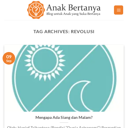
Skip
to
content
TAG ARCHIVES:
REVOLUSI
09
Sep
Mengapa Ada Siang dan Malam?
Oleh: Hanief Trihantoro (Pendiri “Dunia Astronomi“) Pergantian