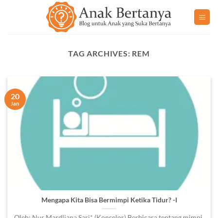
Skip
to
content
TAG ARCHIVES:
REM
20
Jan
Mengapa Kita Bisa Bermimpi Ketika Tidur? -I
Oleh: Nur Mardliana Sari* (Konselor) Berbicara tentang mimpi,