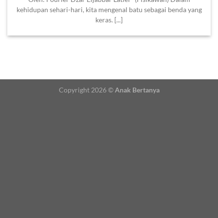
kehidupan sehari-hari, kita mengenal batu sebagai benda yang
keras. [...]
Copyright 2026 ©
Anak Bertanya