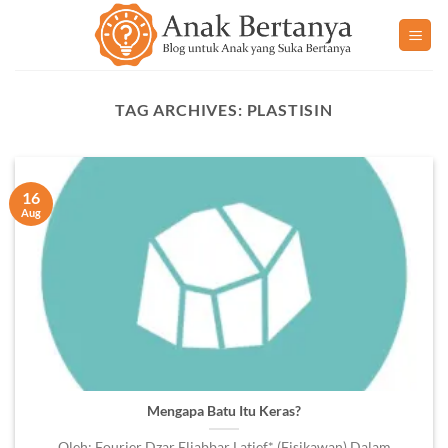
Skip
to
content
TAG ARCHIVES:
PLASTISIN
16
Aug
Mengapa Batu Itu Keras?
Oleh: Fourier Dzar Eljabbar Latief* (Fisikawan) Dalam