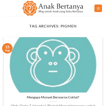
Skip
to
content
TAG ARCHIVES:
PIGMEN
15
Aug
Mengapa Monyet Berwarna Coklat?
Oleh: Djoko T. Iskandar* (Biolog) Monyet berwarna coklat