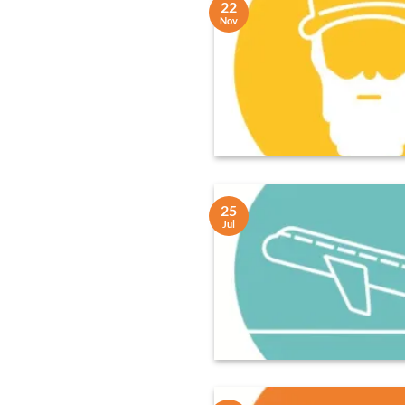
22
Nov
25
Jul