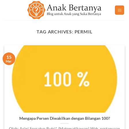
Skip
to
content
TAG ARCHIVES:
PERMIL
15
Mar
Mengapa Persen Diwakilkan dengan Bilangan 100?
Oleh: Arini Soesatyo Putri* (Matematikawan) Wah, pertanyaan