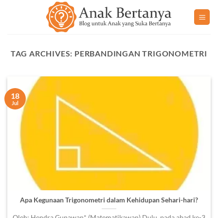
Skip
to
content
TAG ARCHIVES:
PERBANDINGAN TRIGONOMETRI
18
Jul
Apa Kegunaan Trigonometri dalam Kehidupan Sehari-hari?
Oleh: Hendra Gunawan* (Matematikawan) Dulu, pada abad ke-3