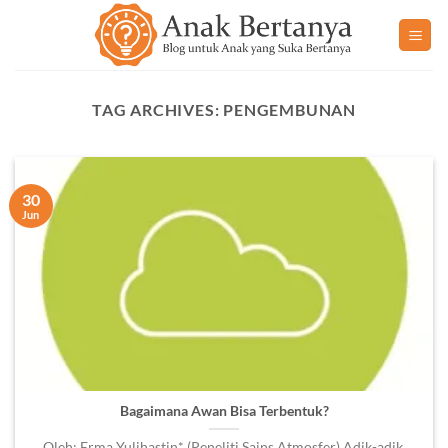
Skip
to
content
TAG ARCHIVES:
PENGEMBUNAN
30
Jun
Bagaimana Awan Bisa Terbentuk?
Oleh: Erma Yulihastin* (Peneliti Sains Atmosfer) Adik-adik,