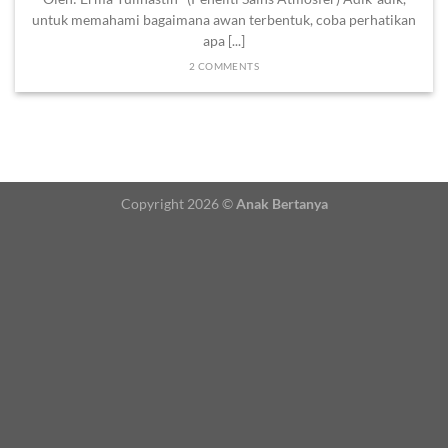
untuk memahami bagaimana awan terbentuk, coba perhatikan
apa [...]
2 COMMENTS
Copyright 2026 ©
Anak Bertanya