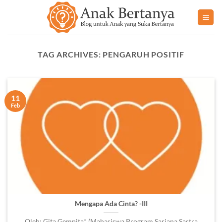
Skip
to
content
TAG ARCHIVES:
PENGARUH POSITIF
11
Feb
Mengapa Ada Cinta? -III
Oleh: Gita Gempita* (Mahasiswa Program Sarjana Sastra