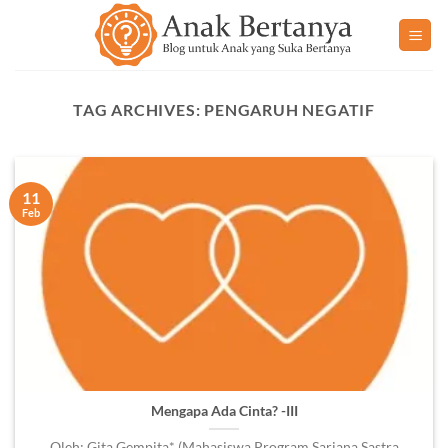
Skip
to
content
TAG ARCHIVES:
PENGARUH NEGATIF
11
Feb
Mengapa Ada Cinta? -III
Oleh: Gita Gempita* (Mahasiswa Program Sarjana Sastra