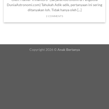
DuniaAstronomi.com) Tahukah Adik-adik, pertanyaan ini sering
ditanyakan loh. Tidak hanya oleh [...]
2 COMMENTS
Copyright 2026 ©
Anak Bertanya