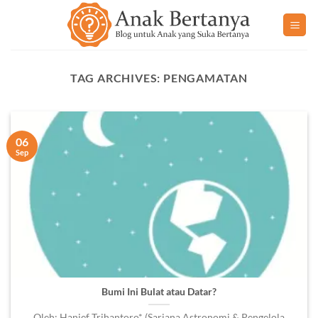
Skip
to
content
TAG ARCHIVES:
PENGAMATAN
06
Sep
Bumi Ini Bulat atau Datar?
Oleh: Hanief Trihantoro* (Sarjana Astronomi & Pengelola