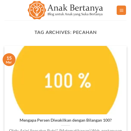
Skip
to
content
TAG ARCHIVES:
PECAHAN
15
Mar
Mengapa Persen Diwakilkan dengan Bilangan 100?
Oleh: Arini Soesatyo Putri* (Matematikawan) Wah, pertanyaan