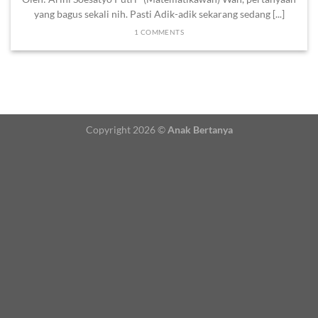
yang bagus sekali nih. Pasti Adik-adik sekarang sedang [...]
1 COMMENTS
Copyright 2026 ©
Anak Bertanya