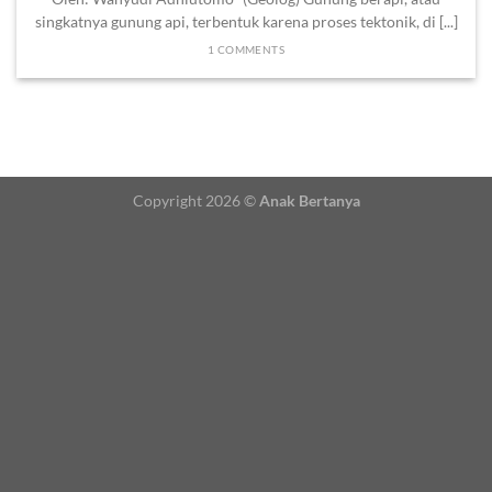
singkatnya gunung api, terbentuk karena proses tektonik, di [...]
1 COMMENTS
Copyright 2026 ©
Anak Bertanya