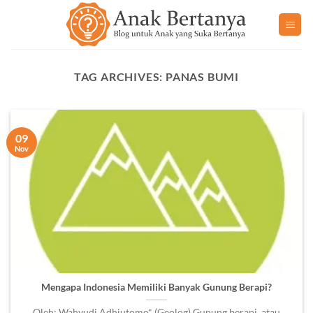
Skip
to
content
TAG ARCHIVES:
PANAS BUMI
09
Nov
Mengapa Indonesia Memiliki Banyak Gunung Berapi?
Oleh: Wahyudi Adhiutomo* (Geolog) Gunung berapi, atau