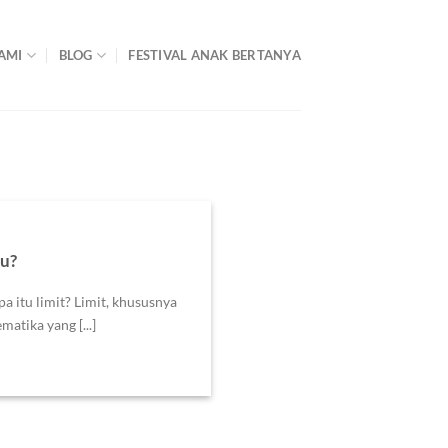
AMI
BLOG
FESTIVAL ANAK BERTANYA
tu?
itu limit? Limit, khususnya
matika yang [...]