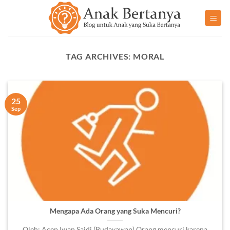
Skip
to
content
TAG ARCHIVES:
MORAL
25
Sep
Mengapa Ada Orang yang Suka Mencuri?
Oleh: Acep Iwan Saidi (Budayawan) Orang mencuri karena