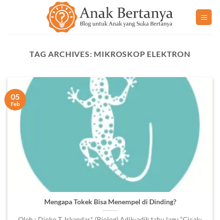
Skip
to
content
TAG ARCHIVES:
MIKROSKOP ELEKTRON
05
Feb
Mengapa Tokek Bisa Menempel di Dinding?
Oleh : Djoko T. Iskandar* (Biolog) Adik-adik tahu lagu “Cicak-