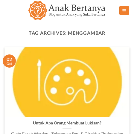
Skip
to
content
TAG ARCHIVES:
MENGGAMBAR
02
Oct
Untuk Apa Orang Membuat Lukisan?
Oleh: Farah Wardani (Sejarawan Seni & Direktur “Indonesian