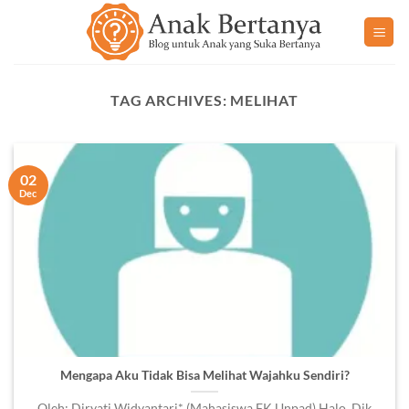
Skip
to
content
TAG ARCHIVES:
MELIHAT
02
Dec
Mengapa Aku Tidak Bisa Melihat Wajahku Sendiri?
Oleh: Diryati Widyantari* (Mahasiswa FK Unpad) Halo, Dik