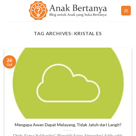
Skip
to
content
TAG ARCHIVES:
KRISTAL ES
26
Oct
Mengapa Awan Dapat Melayang, Tidak Jatuh dari Langit?
Oleh: Erma Yulihastin* (Peneliti Sains Atmosfer) Adik-adik,