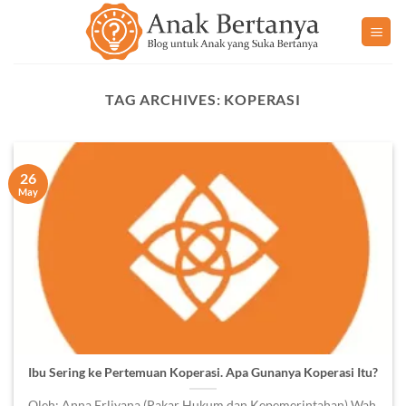
Skip
to
content
TAG ARCHIVES:
KOPERASI
26
May
Ibu Sering ke Pertemuan Koperasi. Apa Gunanya Koperasi Itu?
Oleh: Anna Erliyana (Pakar Hukum dan Kepemerintahan) Wah,