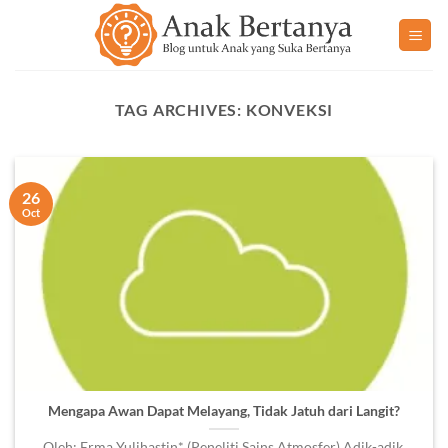
Skip
to
content
TAG ARCHIVES:
KONVEKSI
26
Oct
Mengapa Awan Dapat Melayang, Tidak Jatuh dari Langit?
Oleh: Erma Yulihastin* (Peneliti Sains Atmosfer) Adik-adik,