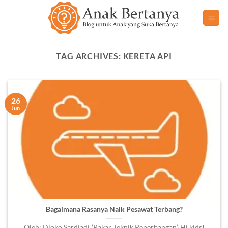
Skip
to
content
TAG ARCHIVES:
KERETA API
26
Jun
Bagaimana Rasanya Naik Pesawat Terbang?
Oleh: Djoko Sardjadi (Pakar Teknik Penerbangan) Hi kids!