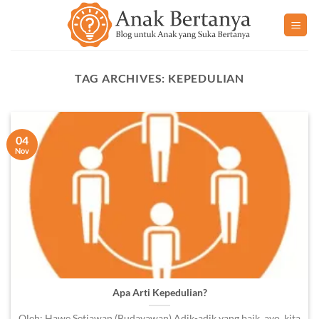
Skip
to
content
TAG ARCHIVES:
KEPEDULIAN
04
Nov
Apa Arti Kepedulian?
Oleh: Hawe Setiawan (Budayawan) Adik-adik yang baik, ayo, kita