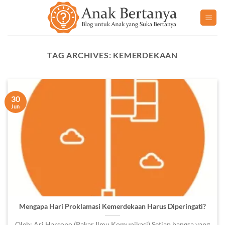
Skip
to
content
TAG ARCHIVES:
KEMERDEKAAN
30
Jun
Mengapa Hari Proklamasi Kemerdekaan Harus Diperingati?
Oleh: Ari Harsono (Pakar Ilmu Komunikasi) Setiap bangsa yang