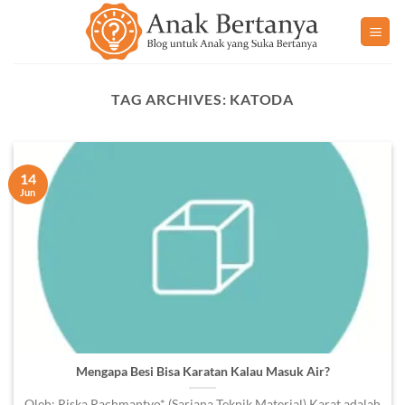
Skip
to
content
TAG ARCHIVES:
KATODA
14
Jun
Mengapa Besi Bisa Karatan Kalau Masuk Air?
Oleh: Riska Rachmantyo* (Sarjana Teknik Material) Karat adalah