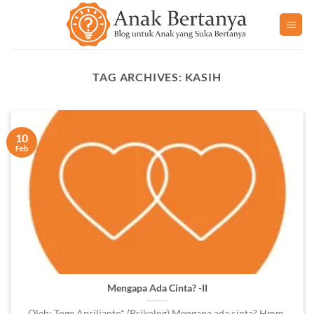
Skip
to
content
TAG ARCHIVES:
KASIH
10
Feb
Mengapa Ada Cinta? -II
Oleh: Toge Aprilianto* (Psikolog) Mengapa ada cinta? Hmm,