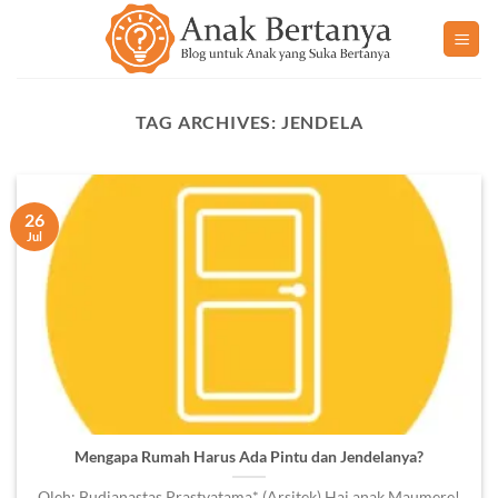
Skip
to
content
TAG ARCHIVES:
JENDELA
26
Jul
Mengapa Rumah Harus Ada Pintu dan Jendelanya?
Oleh: Budianastas Prastyatama* (Arsitek) Hai anak Maumere!