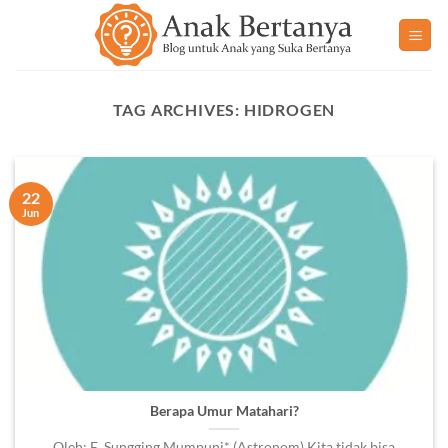
Skip
to
content
TAG ARCHIVES:
HIDROGEN
22
Jun
Berapa Umur Matahari?
Oleh: E. Sungging Mumpuni* (Astronom) Kita tidak bisa