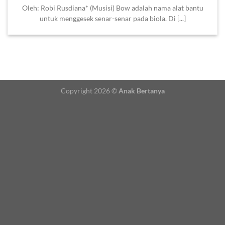
Oleh: Robi Rusdiana* (Musisi) Bow adalah nama alat bantu
untuk menggesek senar-senar pada biola. Di [...]
Copyright 2026 ©
Anak Bertanya