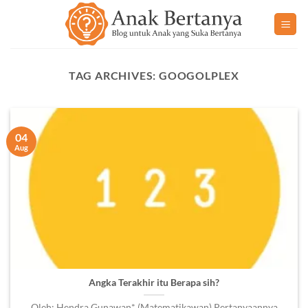
Skip
to
content
TAG ARCHIVES:
GOOGOLPLEX
04
Aug
Angka Terakhir itu Berapa sih?
Oleh: Hendra Gunawan* (Matematikawan) Pertanyaannya