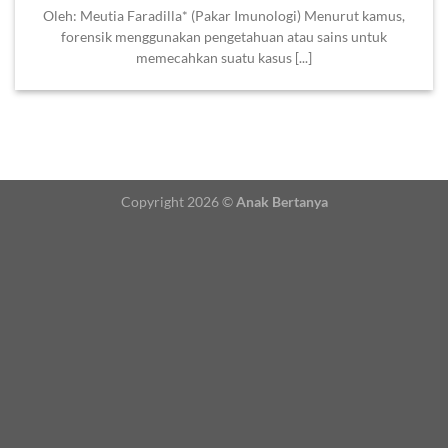
Oleh: Meutia Faradilla* (Pakar Imunologi) Menurut kamus,
forensik menggunakan pengetahuan atau sains untuk
memecahkan suatu kasus [...]
Copyright 2026 ©
Anak Bertanya