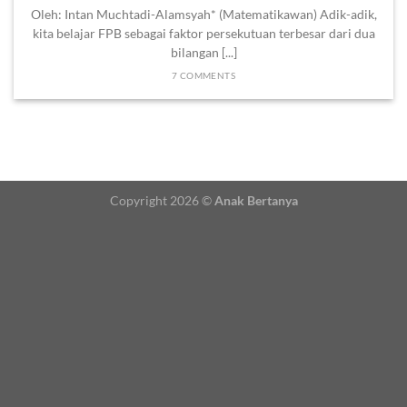
Oleh: Intan Muchtadi-Alamsyah* (Matematikawan) Adik-adik,
kita belajar FPB sebagai faktor persekutuan terbesar dari dua
bilangan [...]
7 COMMENTS
Copyright 2026 ©
Anak Bertanya