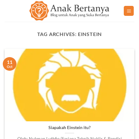
Skip
to
content
TAG ARCHIVES:
EINSTEIN
11
Oct
Siapakah Einstein itu?
Oleh: Nukman Luthfie (Sarjana Teknik Nuklir & Pendiri