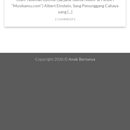
“Musikamu.com“) Albert Einstein, Sang Penunggang Cahaya
yang [...]
2 COMMENTS
Copyright 2026 ©
Anak Bertanya