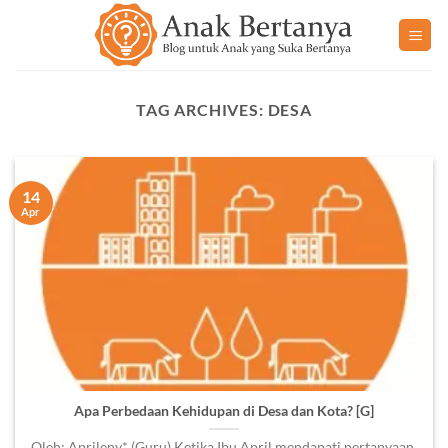
Skip
to
content
TAG ARCHIVES:
DESA
14
Apr
Apa Perbedaan Kehidupan di Desa dan Kota? [G]
Oleh: Aprileny* (Guru) Ketika Ibu April mendapati pertanyaan,