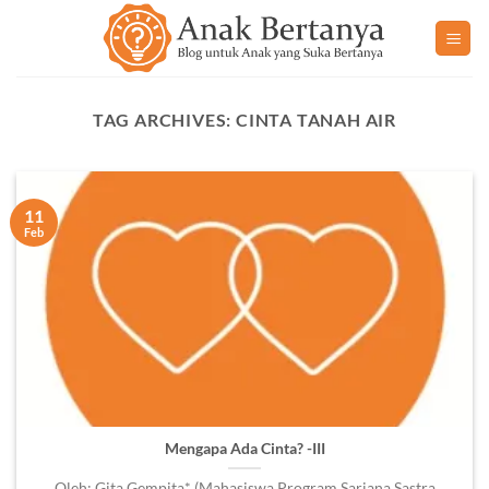
Skip
to
content
TAG ARCHIVES:
CINTA TANAH AIR
11
Feb
Mengapa Ada Cinta? -III
Oleh: Gita Gempita* (Mahasiswa Program Sarjana Sastra