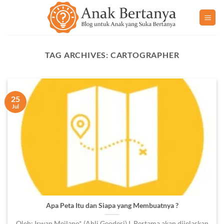
Skip
to
content
TAG ARCHIVES:
CARTOGRAPHER
25
Jul
Apa Peta Itu dan Siapa yang Membuatnya ?
Oleh: Irwan Meilano* (Ahli Geodesi) I. Pertama akan dijelaskan