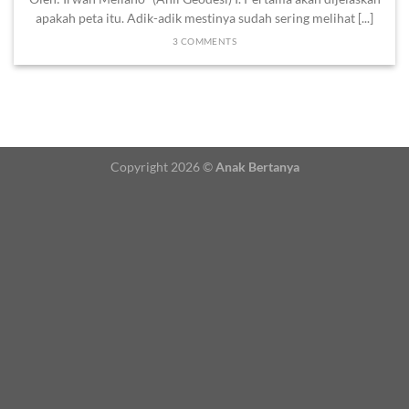
apakah peta itu. Adik-adik mestinya sudah sering melihat [...]
3 COMMENTS
Copyright 2026 ©
Anak Bertanya