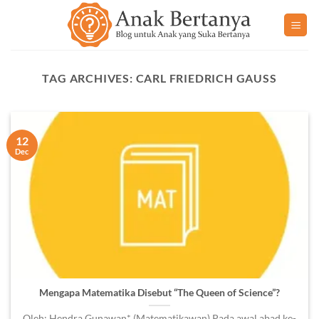
Skip
to
content
TAG ARCHIVES:
CARL FRIEDRICH GAUSS
12
Dec
Mengapa Matematika Disebut “The Queen of Science”?
Oleh: Hendra Gunawan* (Matematikawan) Pada awal abad ke-