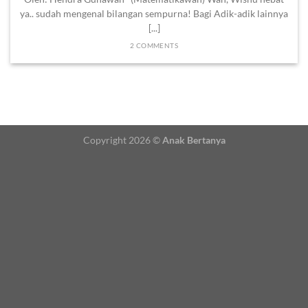
ya.. sudah mengenal bilangan sempurna! Bagi Adik-adik lainnya
[...]
2 COMMENTS
Copyright 2026 ©
Anak Bertanya