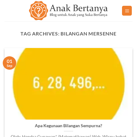
Skip
to
content
TAG ARCHIVES:
BILANGAN MERSENNE
01
Sep
Apa Kegunaan Bilangan Sempurna?
Oleh: Hendra Gunawan* (Matematikawan) Wah, Wisnu hebat