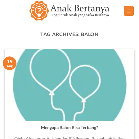
Skip
to
content
TAG ARCHIVES:
BALON
19
Aug
Mengapa Balon Bisa Terbang?
Oleh: Alexander A. Iskandar (Fisikawan) Pernahkah kalian