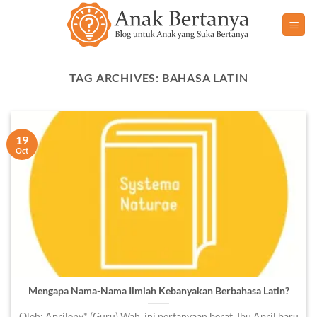
Skip
to
content
TAG ARCHIVES:
BAHASA LATIN
19
Oct
Mengapa Nama-Nama Ilmiah Kebanyakan Berbahasa Latin?
Oleh: Aprileny* (Guru) Wah, ini pertanyaan berat. Ibu April baru