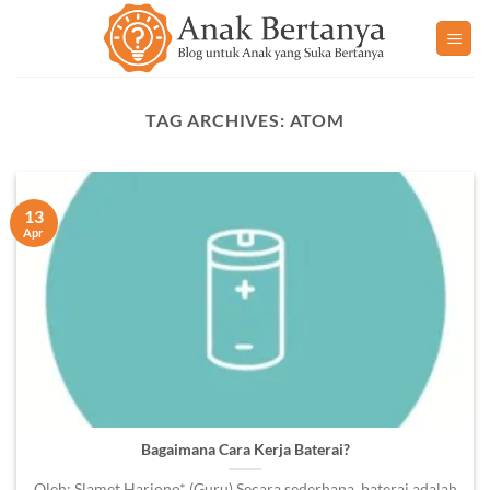
Skip
to
content
TAG ARCHIVES:
ATOM
13
Apr
Bagaimana Cara Kerja Baterai?
Oleh: Slamet Hariono* (Guru) Secara sederhana, baterai adalah