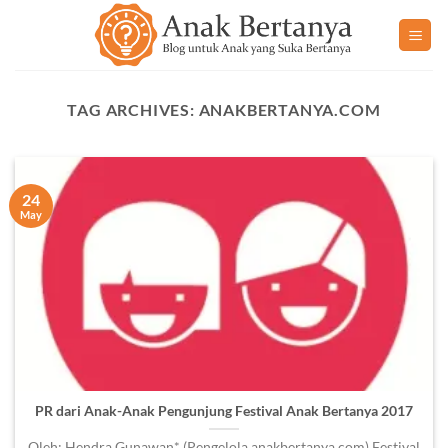
Skip
to
content
TAG ARCHIVES:
ANAKBERTANYA.COM
24
May
PR dari Anak-Anak Pengunjung Festival Anak Bertanya 2017
Oleh: Hendra Gunawan* (Pengelola anakbertanya.com) Festival