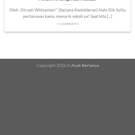
Oleh: Diryati Widyantari* (Sarjana Kedokteran) Halo Dik Syifa,
pertanyaan kamu menarik sekali ya! Saat kita [...]
1 COMMENTS
Copyright 2026 ©
Anak Bertanya