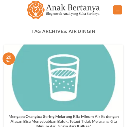
Skip
to
content
TAG ARCHIVES:
AIR DINGIN
20
Sep
Mengapa Orangtua Sering Melarang Kita Minum Air Es dengan
Alasan Bisa Menyebabkan Batuk, Tetapi Tidak Melarang Kita
Minum Air Dingin dari Kulkas?