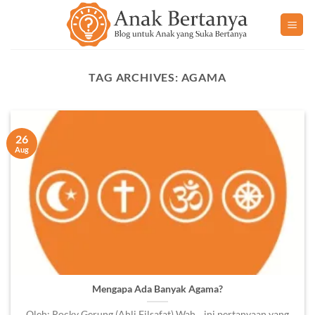
Skip
to
content
TAG ARCHIVES:
AGAMA
26
Aug
Mengapa Ada Banyak Agama?
Oleh: Rocky Gerung (Ahli Filsafat) Wah.., ini pertanyaan yang