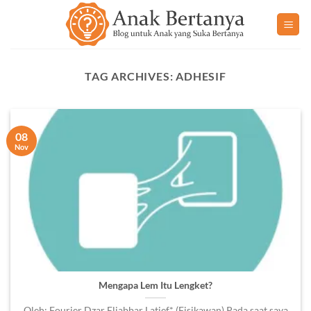
Skip
to
content
TAG ARCHIVES:
ADHESIF
08
Nov
Mengapa Lem Itu Lengket?
Oleh: Fourier Dzar Eljabbar Latief* (Fisikawan) Pada saat saya